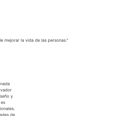
 mejorar la vida de las personas."
onada
ovador
iseño y
 es
ionales.
dades de