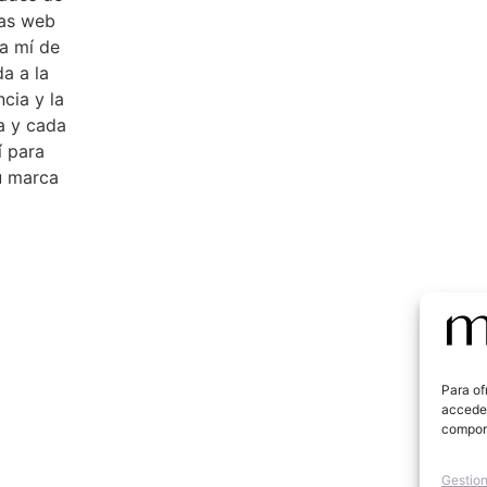
ias web
a mí de
da a la
cia y la
ea y cada
í para
tu marca
Para of
acceder
comport
Gestion